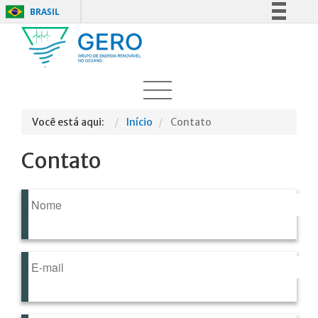
BRASIL
Simplifique!
Comunica BR
Participe
Acesso à informação
Legislação
Você está aqui:
Início
Contato
Canais
Contato